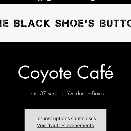
HE BLACK SHOE'S BUTT
Coyote Café
sam. 07 sept.
  |  
Yverdon-les-Bains
Les inscriptions sont closes
Voir d'autres événements