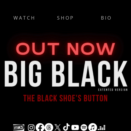
W A T C H
S H O P
B I O