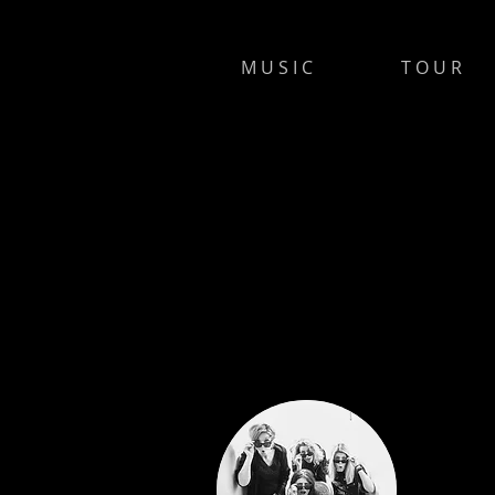
M U S I C
T O U R