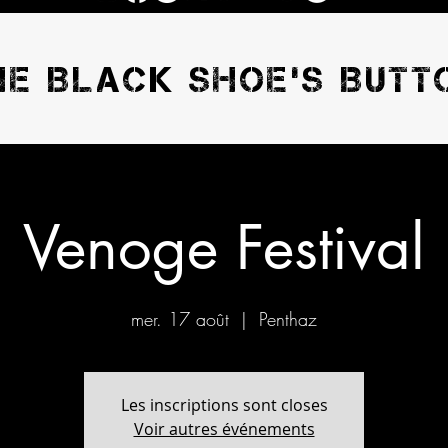
HE BLACK SHOE'S BUTT
Venoge Festival
mer. 17 août
  |  
Penthaz
Les inscriptions sont closes
Voir autres événements