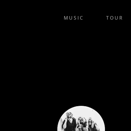
M U S I C
T O U R