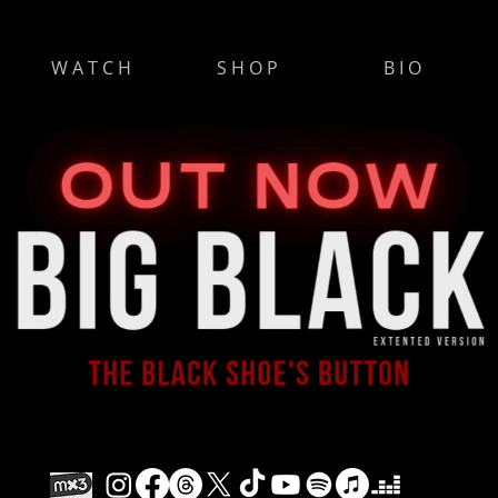
W A T C H
S H O P
B I O