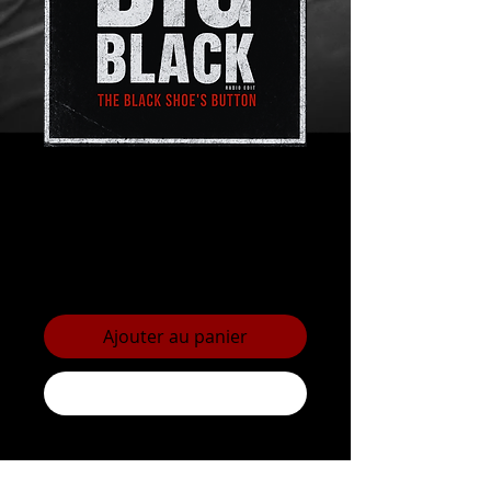
The Black Shoe's
Button - BIG
BLACK
Prix
2.50 CHF
Ajouter au panier
Commander et payer
BIG BLACK
© 2026 Design graphique